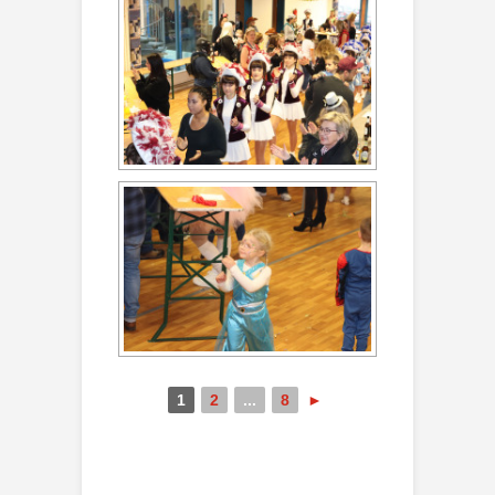
1
2
...
8
►